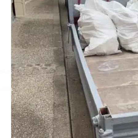
ineux,
x sans