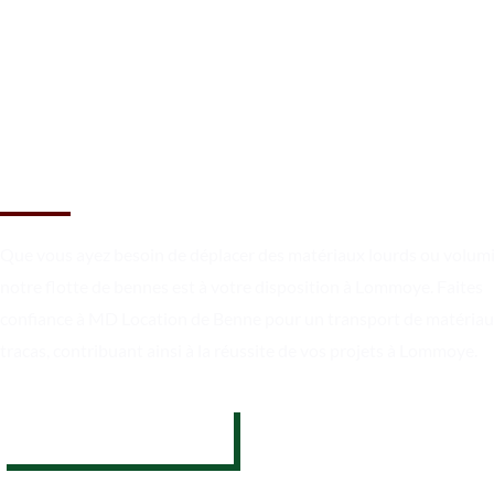
Un chargement sécurisé et un
transport en toute fiabilité à
Lommoye
Que vous ayez besoin de déplacer des matériaux lourds ou volum
notre flotte de bennes est à votre disposition à Lommoye. Faites
confiance à MD Location de Benne pour un transport de matériau
tracas, contribuant ainsi à la réussite de vos projets à Lommoye.
07 62 26 31 94