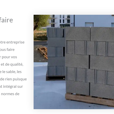
faire
otre entreprise
ous faire
r pour vos
et de qualité,
le sable, les
 de rien puisque
 intégral sur
es normes de