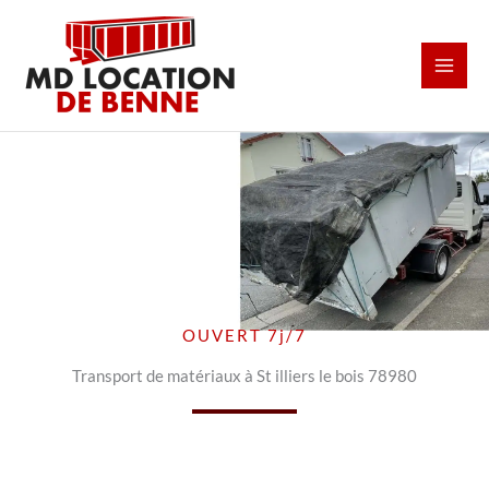
Aller
au
contenu
OUVERT 7j/7
Transport de matériaux à St illiers le bois 78980