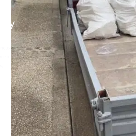
illy
ineux,
nce à
s,