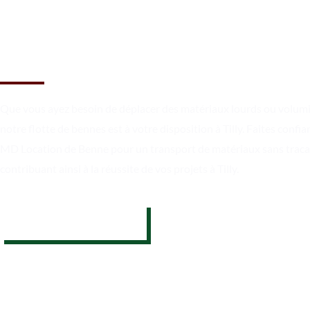
Un chargement sécurisé et un
transport en toute fiabilité à T
Que vous ayez besoin de déplacer des matériaux lourds ou volum
notre flotte de bennes est à votre disposition à Tilly. Faites confia
MD Location de Benne pour un transport de matériaux sans traca
contribuant ainsi à la réussite de vos projets à Tilly.
07 62 26 31 94