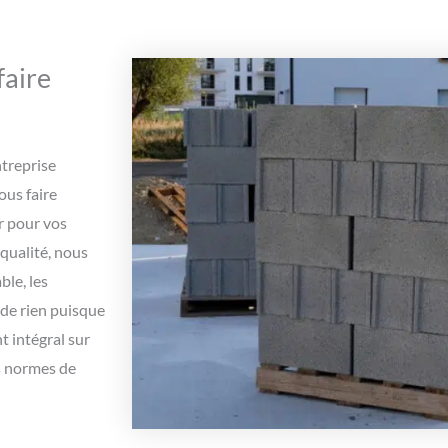
faire
ntreprise
ous faire
r pour vos
 qualité, nous
ble, les
 de rien puisque
 intégral sur
es normes de