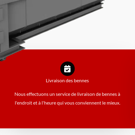
Livraison des bennes
Nous effectuons un service de livraison de bennes à
l'endroit et à l'heure qui vous conviennent le mieux.