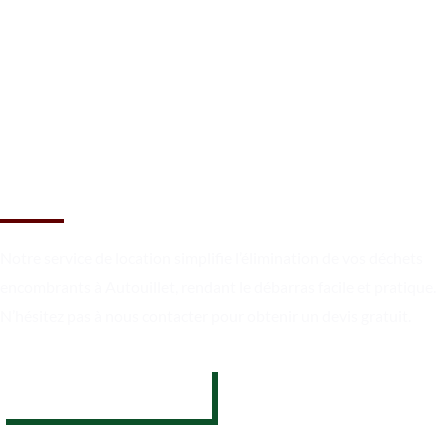
Débarrassez-vous des
encombrants à Autouillet
Notre service de location simplifie l’élimination de vos déchets
encombrants à Autouillet, rendant le débarras facile et pratique.
N’hésitez pas à nous contacter pour obtenir un devis gratuit.
07 62 26 31 94