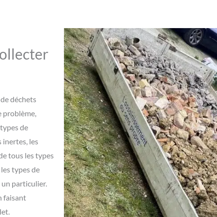
ollecter
 de déchets
e problème,
 types de
 inertes, les
de tous les types
les types de
un particulier.
n faisant
let.