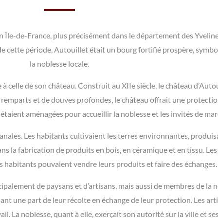
 Île-de-France, plus précisément dans le département des Yvelines
cette période, Autouillet était un bourg fortifié prospère, symbole
la noblesse locale.
e à celle de son château. Construit au XIIe siècle, le château d’Aut
 remparts et de douves profondes, le château offrait une protecti
 étaient aménagées pour accueillir la noblesse et les invités de ma
tisanales. Les habitants cultivaient les terres environnantes, produi
ans la fabrication de produits en bois, en céramique et en tissu. Les
 habitants pouvaient vendre leurs produits et faire des échanges.
palement de paysans et d’artisans, mais aussi de membres de la no
ant une part de leur récolte en échange de leur protection. Les art
l. La noblesse, quant à elle, exerçait son autorité sur la ville et s