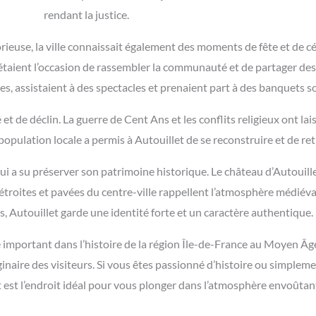
rendant la justice.
rieuse, la ville connaissait également des moments de fête et de cé
es, étaient l’occasion de rassembler la communauté et de partager d
ses, assistaient à des spectacles et prenaient part à des banquets
et de déclin. La guerre de Cent Ans et les conflits religieux ont laiss
 population locale a permis à Autouillet de se reconstruire et de r
ui a su préserver son patrimoine historique. Le château d’Autouille
 étroites et pavées du centre-ville rappellent l’atmosphère médiéva
, Autouillet garde une identité forte et un caractère authentique.
le important dans l’histoire de la région Île-de-France au Moyen Â
naire des visiteurs. Si vous êtes passionné d’histoire ou simplem
et est l’endroit idéal pour vous plonger dans l’atmosphère envoût