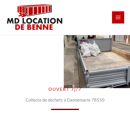
Aller
au
contenu
OUVERT 7j/7
Collecte de déchets à Dannemarie 78550