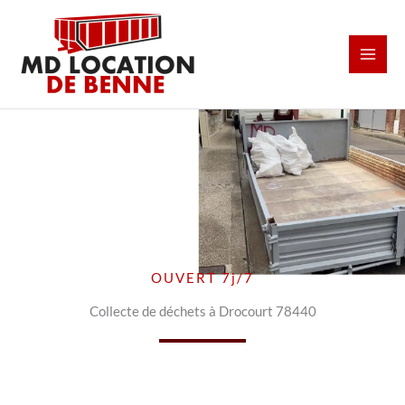
Aller
au
contenu
OUVERT 7j/7
Collecte de déchets à Drocourt 78440