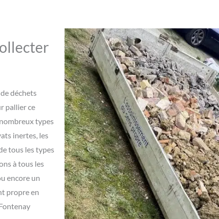
ollecter
 de déchets
 pallier ce
de nombreux types
ats inertes, les
de tous les types
ns à tous les
 ou encore un
ent propre en
à Fontenay