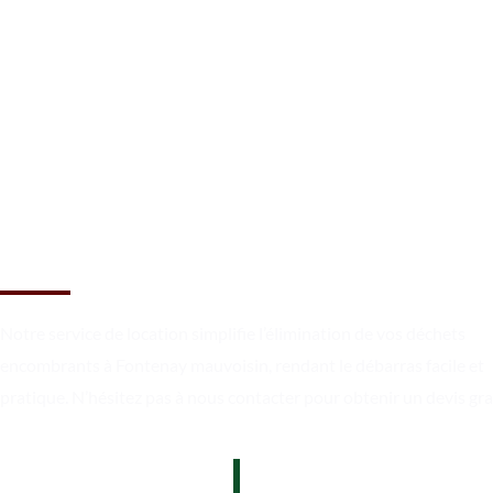
Débarrassez-vous des
encombrants à Fontenay
mauvoisin
Notre service de location simplifie l’élimination de vos déchets
encombrants à Fontenay mauvoisin, rendant le débarras facile et
pratique. N’hésitez pas à nous contacter pour obtenir un devis gra
07 62 26 31 94