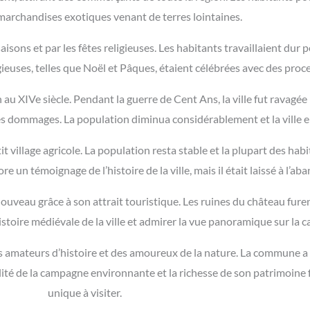
marchandises exotiques venant de terres lointaines.
sons et par les fêtes religieuses. Les habitants travaillaient dur 
eligieuses, telles que Noël et Pâques, étaient célébrées avec des pro
 XIVe siècle. Pendant la guerre de Cent Ans, la ville fut ravagée p
ves dommages. La population diminua considérablement et la ville e
 village agricole. La population resta stable et la plupart des habi
re un témoignage de l’histoire de la ville, mais il était laissé à l’ab
eau grâce à son attrait touristique. Les ruines du château furent
’histoire médiévale de la ville et admirer la vue panoramique sur l
s amateurs d’histoire et des amoureux de la nature. La commune a
llité de la campagne environnante et la richesse de son patrimoin
unique à visiter.