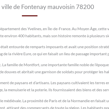
la ville de Fontenay mauvoisin 78200
partement des Yvelines, en Île-de-France. Au Moyen Âge, cette vi
pte environ 400 habitants, mais son histoire remonte à plusieurs si
était entourée de remparts imposants et avait une position stratégi
ng de la rivière Eure, ce qui en faisait un lieu de passage importan
t. La famille de Montfort, une importante famille noble de l’époque,
de douves et abritait une garnison de soldats pour protéger les habi
t de paysans et d’artisans. Les paysans cultivaient les terres en
ge, la menuiserie et la poterie. Ils fournissaient des biens et des s
e médiévale. La proximité de Paris et de la Normandie en faisait u
ent, attirant des commerçants de toute la région. Les habitants po