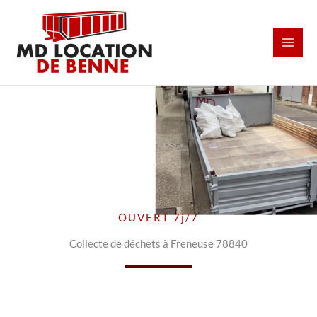
Aller
au
contenu
OUVERT 7j/7
Collecte de déchets à Freneuse 78840