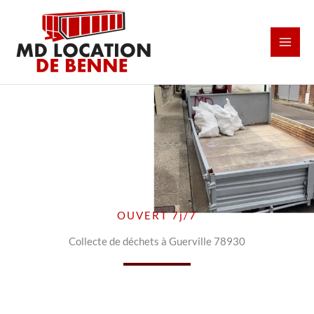
Aller
au
contenu
OUVERT 7j/7
Collecte de déchets à Guerville 78930