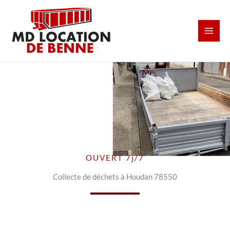
Aller
au
contenu
OUVERT 7j/7
Collecte de déchets à Houdan 78550