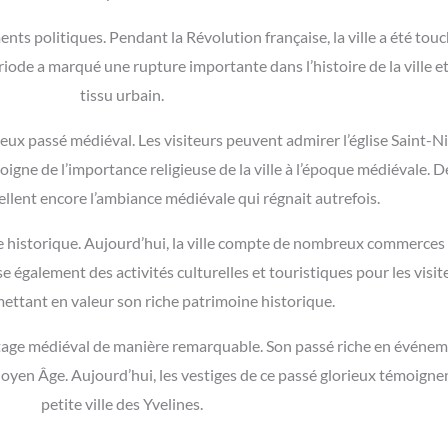
nts politiques. Pendant la Révolution française, la ville a été tou
riode a marqué une rupture importante dans l’histoire de la ville et 
tissu urbain.
x passé médiéval. Les visiteurs peuvent admirer l’église Saint-Nico
igne de l’importance religieuse de la ville à l’époque médiévale. De
ellent encore l’ambiance médiévale qui régnait autrefois.
 historique. Aujourd’hui, la ville compte de nombreux commerces et
e également des activités culturelles et touristiques pour les visi
ettant en valeur son riche patrimoine historique.
ritage médiéval de manière remarquable. Son passé riche en événem
yen Âge. Aujourd’hui, les vestiges de ce passé glorieux témoignent
petite ville des Yvelines.