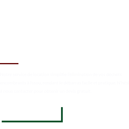
Débarrassez-vous des
encombrants à Issou
Notre service de location simplifie l’élimination de vos déchets
encombrants à Issou, rendant le débarras facile et pratique. N’hés
à nous contacter pour obtenir un devis gratuit.
07 62 26 31 94