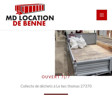
Aller
au
contenu
OUVERT 7j/7
Collecte de déchets à Le bec thomas 27370