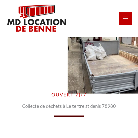
Aller
au
contenu
OUVERT 7j/7
Collecte de déchets à Le tertre st denis 78980