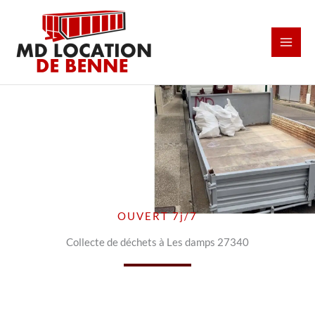
Aller
au
contenu
OUVERT 7j/7
Collecte de déchets à Les damps 27340