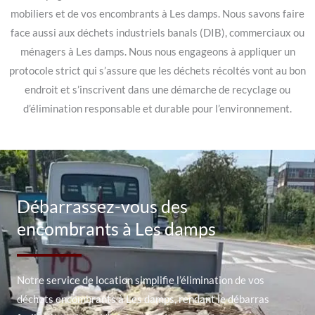
mobiliers et de vos encombrants à Les damps. Nous savons faire
face aussi aux déchets industriels banals (DIB), commerciaux ou
ménagers à Les damps. Nous nous engageons à appliquer un
protocole strict qui s’assure que les déchets récoltés vont au bon
endroit et s’inscrivent dans une démarche de recyclage ou
d’élimination responsable et durable pour l’environnement.
Débarrassez-vous des
encombrants à Les damps
Notre service de location simplifie l’élimination de vos
déchets encombrants à Les damps, rendant le débarras