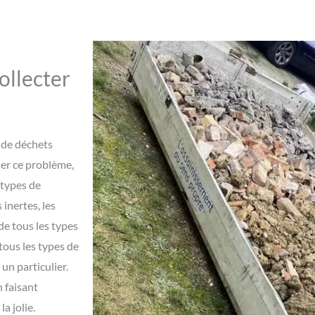
ollecter
 de déchets
ier ce problème,
 types de
 inertes, les
de tous les types
tous les types de
un particulier.
n faisant
a jolie.