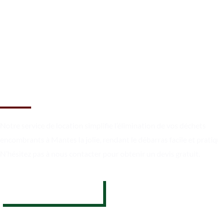
Débarrassez-vous des
encombrants à Mantes la joli
Notre service de location simplifie l’élimination de vos déchets
encombrants à Mantes la jolie, rendant le débarras facile et pratiq
N’hésitez pas à nous contacter pour obtenir un devis gratuit.
07 62 26 31 94