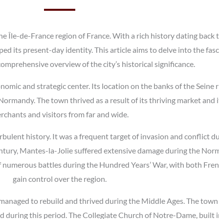
he Île-de-France region of France. With a rich history dating back
 its present-day identity. This article aims to delve into the fas
comprehensive overview of the city’s historical significance.
ic and strategic center. Its location on the banks of the Seine ri
rmandy. The town thrived as a result of its thriving market and it
rchants and visitors from far and wide.
bulent history. It was a frequent target of invasion and conflict du
 century, Mantes-la-Jolie suffered extensive damage during the Nor
of numerous battles during the Hundred Years’ War, with both Fren
gain control over the region.
 managed to rebuild and thrived during the Middle Ages. The town
ed during this period. The Collegiate Church of Notre-Dame, built 