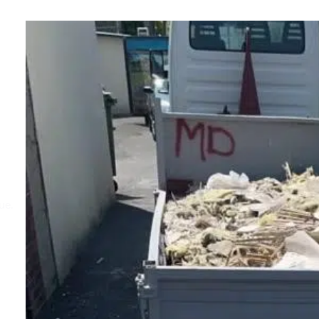
e
ue.