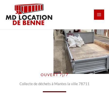
Aller
au
contenu
OUVERT 7j/7
Collecte de déchets à Mantes la ville 78711