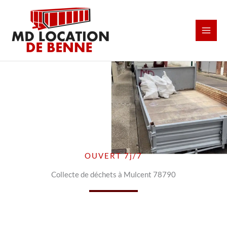
Aller
au
contenu
OUVERT 7j/7
Collecte de déchets à Mulcent 78790