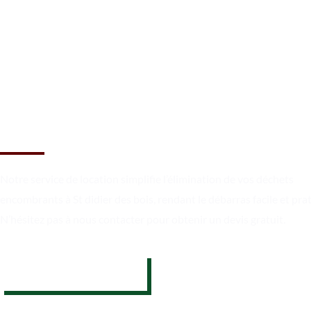
Débarrassez-vous des
encombrants à St didier des b
Notre service de location simplifie l’élimination de vos déchets
encombrants à St didier des bois, rendant le débarras facile et pra
N’hésitez pas à nous contacter pour obtenir un devis gratuit.
07 62 26 31 94