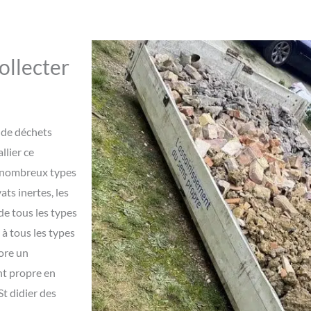
ollecter
 de déchets
llier ce
de nombreux types
ats inertes, les
de tous les types
 à tous les types
core un
ent propre en
St didier des