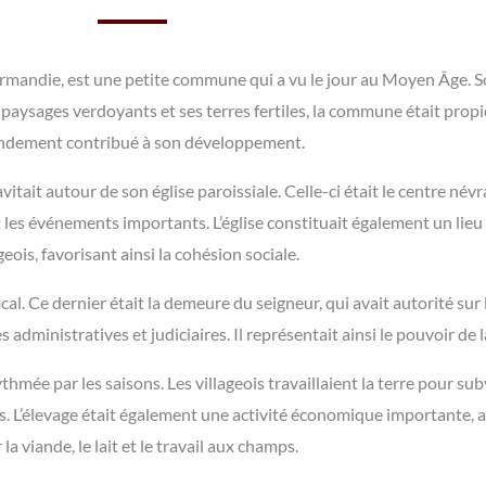
ormandie, est une petite commune qui a vu le jour au Moyen Âge. 
 paysages verdoyants et ses terres fertiles, la commune était propice 
ndement contribué à son développement.
itait autour de son église paroissiale. Celle-ci était le centre né
t les événements importants. L’église constituait également un lieu
geois, favorisant ainsi la cohésion sociale.
al. Ce dernier était la demeure du seigneur, qui avait autorité sur
es administratives et judiciaires. Il représentait ainsi le pouvoir d
mée par les saisons. Les villageois travaillaient la terre pour subv
umes. L’élevage était également une activité économique importante, 
 la viande, le lait et le travail aux champs.