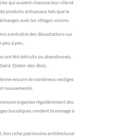
ies qui avaient chacune leur rôle et
n de produits artisanaux tels que la
échanges avec les villages voisins.
 Ans a entraîné des dévastations sur
e peu à peu.
ux ont été détruits ou abandonnés,
 Saint-Didier-des-Bois.
renferme encore de nombreux vestiges
e et mouvementé.
La commune organise régulièrement des
ysages bucoliques rendent hommage à
. Son riche patrimoine architectural