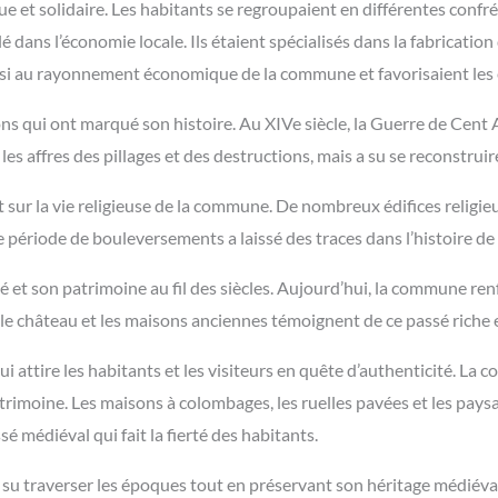
 et solidaire. Les habitants se regroupaient en différentes confrér
clé dans l’économie locale. Ils étaient spécialisés dans la fabricatio
 ainsi au rayonnement économique de la commune et favorisaient les 
ons qui ont marqué son histoire. Au XIVe siècle, la Guerre de Cent
s affres des pillages et des destructions, mais a su se reconstruir
 sur la vie religieuse de la commune. De nombreux édifices religie
 période de bouleversements a laissé des traces dans l’histoire de
té et son patrimoine au fil des siècles. Aujourd’hui, la commune 
le, le château et les maisons anciennes témoignent de ce passé rich
qui attire les habitants et les visiteurs en quête d’authenticité. 
trimoine. Les maisons à colombages, les ruelles pavées et les pa
sé médiéval qui fait la fierté des habitants.
 su traverser les époques tout en préservant son héritage médiéval