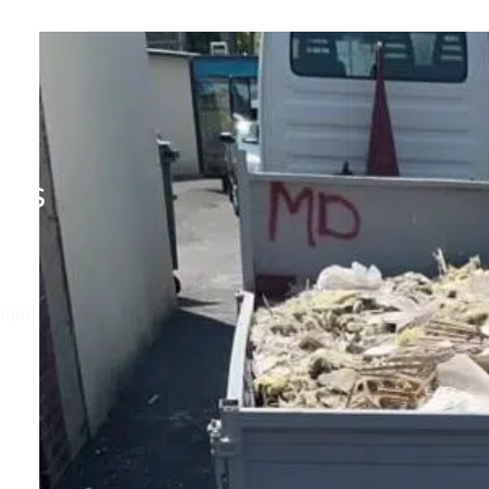
ois
tique.