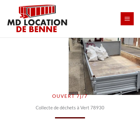
Aller
au
contenu
OUVERT 7j/7
Collecte de déchets à Vert 78930