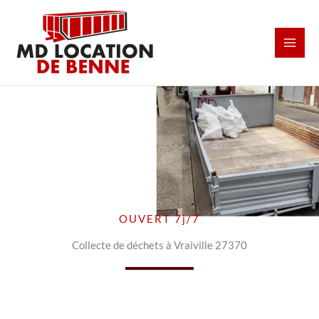
Aller
au
contenu
OUVERT 7j/7
Collecte de déchets à Vraiville 27370