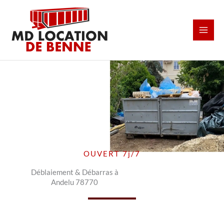
Aller
au
contenu
OUVERT 7j/7
Déblaiement & Débarras à
Andelu 78770