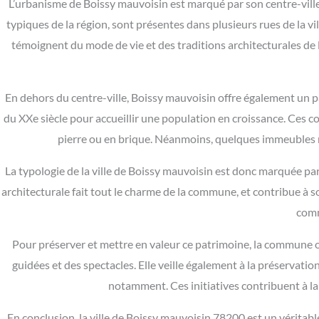
L’urbanisme de Boissy mauvoisin est marqué par son centre-vill
typiques de la région, sont présentes dans plusieurs rues de la vill
témoignent du mode de vie et des traditions architecturales de
En dehors du centre-ville, Boissy mauvoisin offre également un 
du XXe siècle pour accueillir une population en croissance. Ces con
pierre ou en brique. Néanmoins, quelques immeubles m
La typologie de la ville de Boissy mauvoisin est donc marquée p
architecturale fait tout le charme de la commune, et contribue à son
comm
Pour préserver et mettre en valeur ce patrimoine, la commune or
guidées et des spectacles. Elle veille également à la préservat
notamment. Ces initiatives contribuent à la 
En conclusion, la ville de Boissy mauvoisin 78200 est un véritable