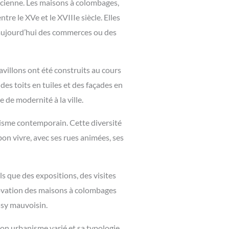
ncienne. Les maisons à colombages,
tre le XVe et le XVIIIe siècle. Elles
t aujourd’hui des commerces ou des
villons ont été construits au cours
des toits en tuiles et des façades en
de modernité à la ville.
nisme contemporain. Cette diversité
 bon vivre, avec ses rues animées, ses
s que des expositions, des visites
énovation des maisons à colombages
issy mauvoisin.
 son urbanisme varié et sa typologie