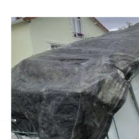
er
s
e
uvoisin.