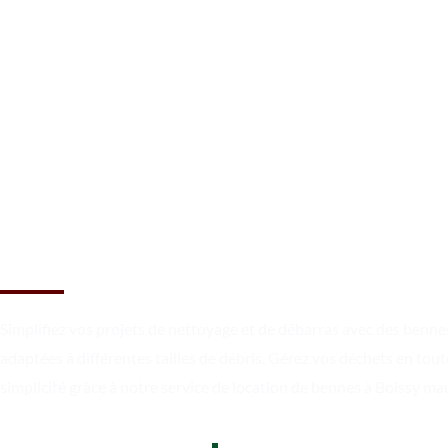
Louez des bennes pour évacu
les encombrants à Boissy
mauvoisin
Simplifiez vos projets de nettoyage et de débarras avec des benne
adaptées à différentes tailles de débris. Gérez vos déchets en tout
simplicité grâce à notre service de location de bennes à Boissy ma