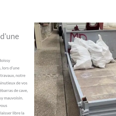
 d’une
Boissy
, lors d’une
travaux, notre
minutieux de vos
barras de cave,
sy mauvoisin.
vous
aisser libre la