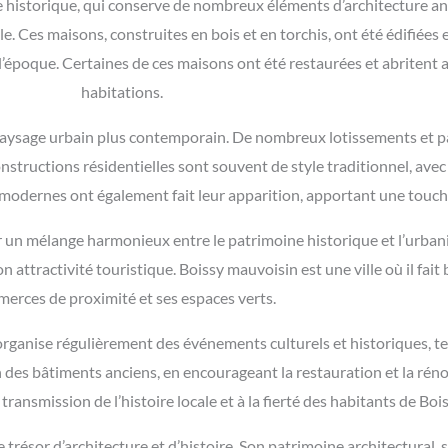
e historique, qui conserve de nombreux éléments d’architecture a
e. Ces maisons, construites en bois et en torchis, ont été édifiées en
 l’époque. Certaines de ces maisons ont été restaurées et abriten
habitations.
paysage urbain plus contemporain. De nombreux lotissements et pa
structions résidentielles sont souvent de style traditionnel, avec 
odernes ont également fait leur apparition, apportant une touche 
ar un mélange harmonieux entre le patrimoine historique et l’urba
 attractivité touristique. Boissy mauvoisin est une ville où il fait
erces de proximité et ses espaces verts.
ganise régulièrement des événements culturels et historiques, tel
ion des bâtiments anciens, en encourageant la restauration et la r
transmission de l’histoire locale et à la fierté des habitants de Bo
 trésor d’architecture et d’histoire. Son patrimoine architectural,