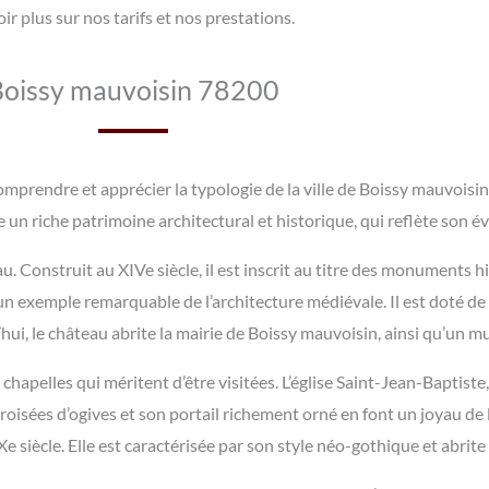
ir plus sur nos tarifs et nos prestations.
Boissy mauvoisin 78200
omprendre et apprécier la typologie de la ville de Boissy mauvois
 riche patrimoine architectural et historique, qui reflète son évol
 Construit au XIVe siècle, il est inscrit au titre des monuments h
te un exemple remarquable de l’architecture médiévale. Il est doté d
i, le château abrite la mairie de Boissy mauvoisin, ainsi qu’un mus
hapelles qui méritent d’être visitées. L’église Saint-Jean-Baptiste,
isées d’ogives et son portail richement orné en font un joyau de l’a
e siècle. Elle est caractérisée par son style néo-gothique et abrit