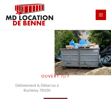
Aller
au
contenu
OUVERT 7j/7
Déblaiement & Débarras à
Buchelay 78200