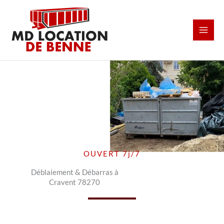
Aller
au
contenu
OUVERT 7j/7
Déblaiement & Débarras à
Cravent 78270