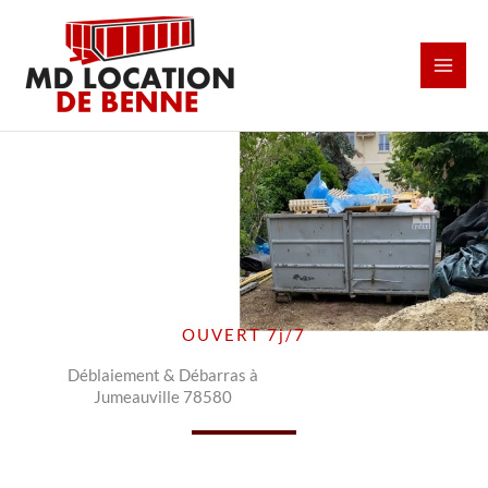
Aller
au
contenu
OUVERT 7j/7
Déblaiement & Débarras à
Jumeauville 78580