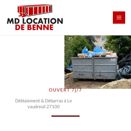
Aller
au
contenu
OUVERT 7j/7
Déblaiement & Débarras à Le
vaudreuil 27100