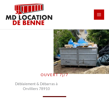
Aller
au
contenu
OUVERT 7j/7
Déblaiement & Débarras à
Orvilliers 78910