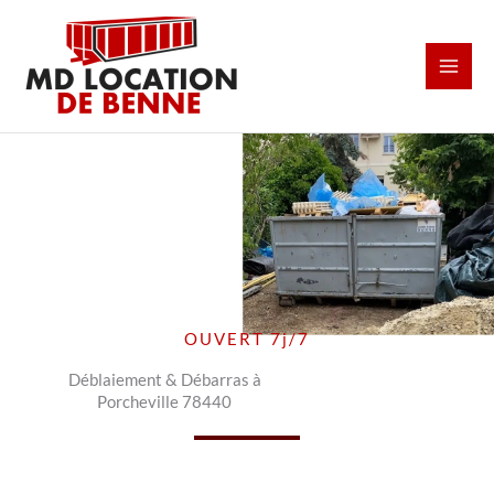
Aller
au
contenu
OUVERT 7j/7
Déblaiement & Débarras à
Porcheville 78440