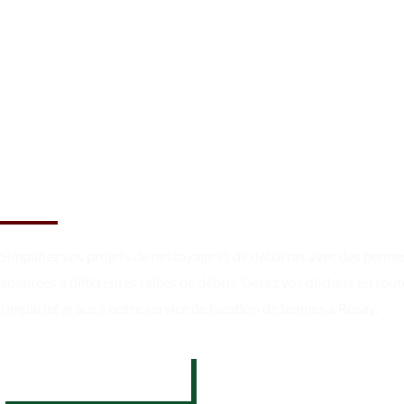
Louez des bennes pour évacu
les encombrants à Rosay
Simplifiez vos projets de nettoyage et de débarras avec des benne
adaptées à différentes tailles de débris. Gérez vos déchets en tout
simplicité grâce à notre service de location de bennes à Rosay.
07 62 26 31 94