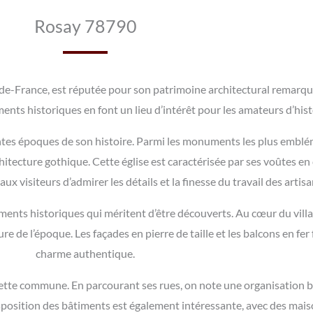
Rosay 78790
-France, est réputée pour son patrimoine architectural remarquab
ts historiques en font un lieu d’intérêt pour les amateurs d’hist
rentes époques de son histoire. Parmi les monuments les plus embléma
rchitecture gothique. Cette église est caractérisée par ses voûtes e
 visiteurs d’admirer les détails et la finesse du travail des artisa
iments historiques qui méritent d’être découverts. Au cœur du vill
ture de l’époque. Les façades en pierre de taille et les balcons en f
charme authentique.
 cette commune. En parcourant ses rues, on note une organisation b
sposition des bâtiments est également intéressante, avec des mais