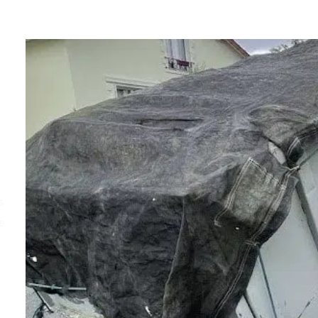
er
s
e