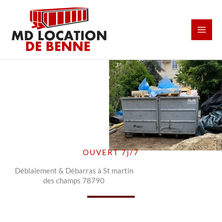
Aller
au
contenu
OUVERT 7j/7
Déblaiement & Débarras à St martin
des champs 78790