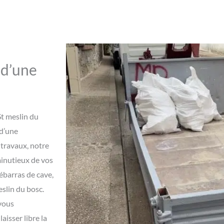
 d’une
St meslin du
 d’une
travaux, notre
minutieux de vos
barras de cave,
slin du bosc.
vous
aisser libre la