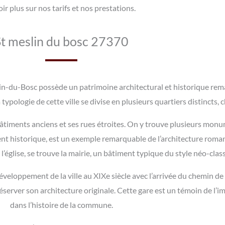
ir plus sur nos tarifs et nos prestations.
St meslin du bosc 27370
lin-du-Bosc possède un patrimoine architectural et historique r
la typologie de cette ville se divise en plusieurs quartiers distincts,
 bâtiments anciens et ses rues étroites. On y trouve plusieurs monum
ent historique, est un exemple remarquable de l’architecture romane
’église, se trouve la mairie, un bâtiment typique du style néo-classi
développement de la ville au XIXe siècle avec l’arrivée du chemin d
erver son architecture originale. Cette gare est un témoin de l’i
dans l’histoire de la commune.