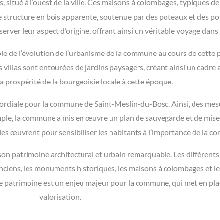
, situé à l’ouest de la ville. Ces maisons à colombages, typiques d
 structure en bois apparente, soutenue par des poteaux et des po
erver leur aspect d’origine, offrant ainsi un véritable voyage dans 
emple de l’évolution de l’urbanisme de la commune au cours de cette
s villas sont entourées de jardins paysagers, créant ainsi un cadre
a prospérité de la bourgeoisie locale à cette époque.
imordiale pour la commune de Saint-Meslin-du-Bosc. Ainsi, des mes
emple, la commune a mis en œuvre un plan de sauvegarde et de mise e
ales œuvrent pour sensibiliser les habitants à l’importance de la c
son patrimoine architectural et urbain remarquable. Les différents 
 anciens, les monuments historiques, les maisons à colombages et les
 ce patrimoine est un enjeu majeur pour la commune, qui met en pl
valorisation.