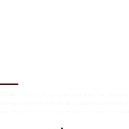
Louez des bennes pour évacu
les encombrants à St meslin 
bosc
Simplifiez vos projets de nettoyage et de débarras avec des benne
adaptées à différentes tailles de débris. Gérez vos déchets en tout
simplicité grâce à notre service de location de bennes à St meslin 