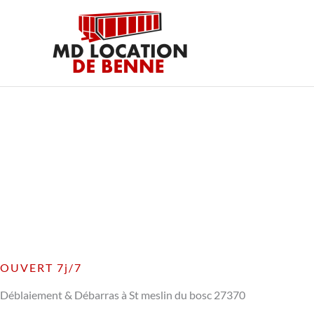
Aller
au
contenu
OUVERT 7j/7
Déblaiement & Débarras à St meslin du bosc 27370