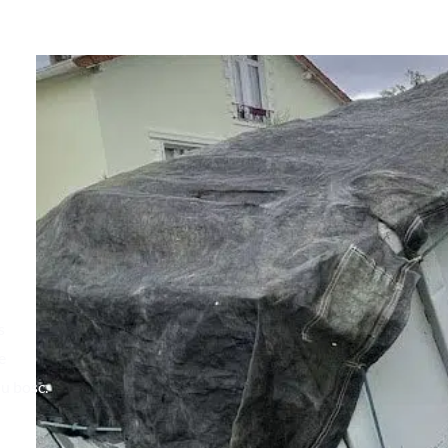
er
du
s
e
du bosc.