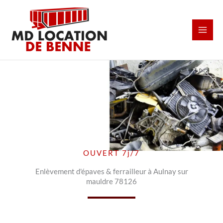
Aller
au
contenu
OUVERT 7j/7
Enlèvement d'épaves & ferrailleur à Aulnay sur
mauldre 78126