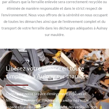
par ailleurs que la ferraille enlevée sera correctement recyclée ou
éliminée de manière responsable et dans le strict respect de
l’environnement. Nous vous offrons de la sérénité en nous occupant
de toutes les démarches ainsi que de l’enlèvement complet et du
transport de votre ferraille dans les décharges adéquates à Aulnay
sur mauldre.
Libérez votre espace en toute
simplicité à Aulnay sur mauldre
Optez pour notre service d’enlèvement d’épaves et
ferrailles à Aulnay sur mauldre et transformez votre
espace en un lieu propre. Que ce soient des véhicules hors