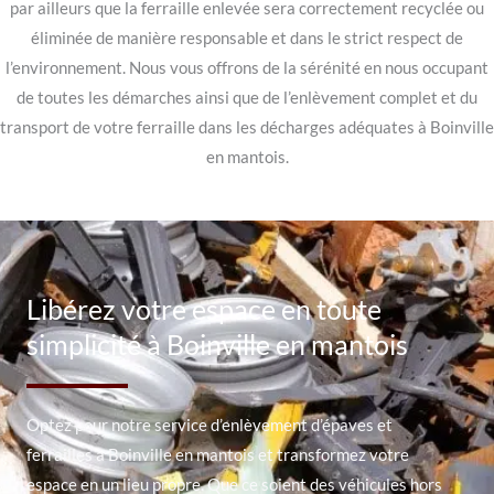
par ailleurs que la ferraille enlevée sera correctement recyclée ou
éliminée de manière responsable et dans le strict respect de
l’environnement. Nous vous offrons de la sérénité en nous occupant
de toutes les démarches ainsi que de l’enlèvement complet et du
transport de votre ferraille dans les décharges adéquates à Boinville
en mantois.
Libérez votre espace en toute
simplicité à Boinville en mantois
Optez pour notre service d’enlèvement d’épaves et
ferrailles à Boinville en mantois et transformez votre
espace en un lieu propre. Que ce soient des véhicules hors