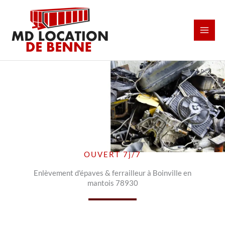
Aller
au
contenu
OUVERT 7j/7
Enlèvement d'épaves & ferrailleur à Boinville en
mantois 78930