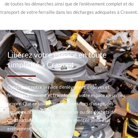
de toutes les démarches ainsi que de l’enlèvement complet et du
transport de votre ferraille dans les décharges adéquates à Cravent.
Libérez votre espace en toute
simplicité à Cravent
Optez pour notre service d’enlèvement d’épaves et
ferrailles à Cravent et transformez votre espace en un lieu
propre. Que ce soient des véhicules hors d’usage, des
équipements métalliques obsolètes ou des déchets de
construction, notre équipe expérimentée assure un
enlèvement sûr et efficace.