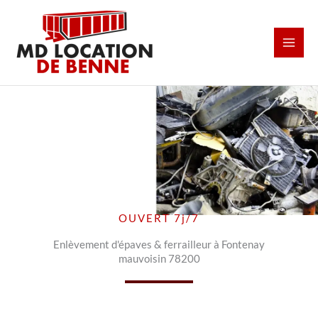
Aller
au
contenu
OUVERT 7j/7
Enlèvement d'épaves & ferrailleur à Fontenay
mauvoisin 78200