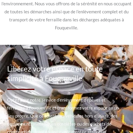
l’environnement. Nous vous offrons de la sérénité en nous occupant
de toutes les démarches ainsi que de l’enlèvement complet et du
transport de votre ferraille dans les décharges adéquates à
Fouqueville.
Libérez votre espace en toute
simplicité à Fouqueville
Optez pour notre service d’enlèvement d’épaves et
ferrailles à Fouqueville et transformez votre espace en un
lieu propre. Que ce soient des véhicules hors d’usage, des
équipements métalliques obsolètes ou des déchets de
construction, notre équipe expérimentée assure un