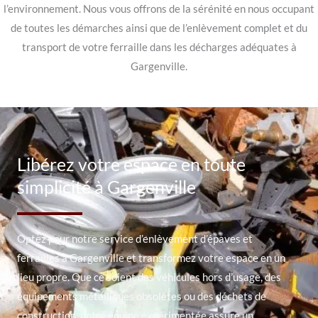
l’environnement. Nous vous offrons de la sérénité en nous occupant
de toutes les démarches ainsi que de l’enlèvement complet et du
transport de votre ferraille dans les décharges adéquates à
Gargenville.
Libérez votre espace en toute
simplicité à Gargenville
Optez pour notre service d’enlèvement d’épaves et
ferrailles à Gargenville et transformez votre espace en un
lieu propre. Que ce soient des véhicules hors d’usage, des
équipements métalliques obsolètes ou des déchets de
construction, notre équipe expérimentée assure un