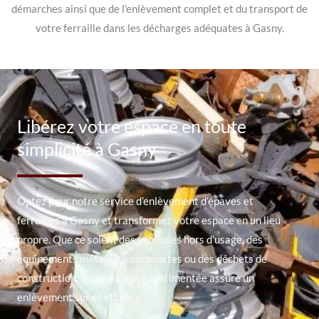
démarches ainsi que de l’enlèvement complet et du transport de
votre ferraille dans les décharges adéquates à Gasny.
Libérez votre espace en toute
simplicité à Gasny
Optez pour notre service d’enlèvement d’épaves et
ferrailles à Gasny et transformez votre espace en un lieu
propre. Que ce soient des véhicules hors d’usage, des
équipements métalliques obsolètes ou des déchets de
construction, notre équipe expérimentée assure un
enlèvement sûr et efficace.