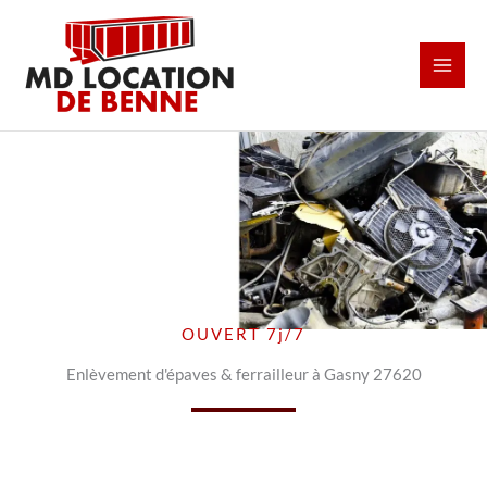
Aller
au
contenu
OUVERT 7j/7
Enlèvement d'épaves & ferrailleur à Gasny 27620