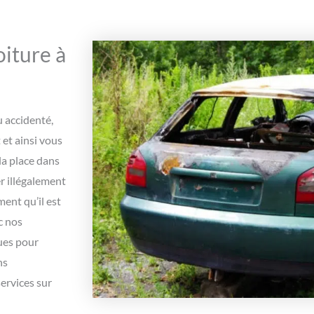
iture à
u accidenté,
et ainsi vous
la place dans
r illégalement
ment qu’il est
c nos
ues pour
ns
ervices sur