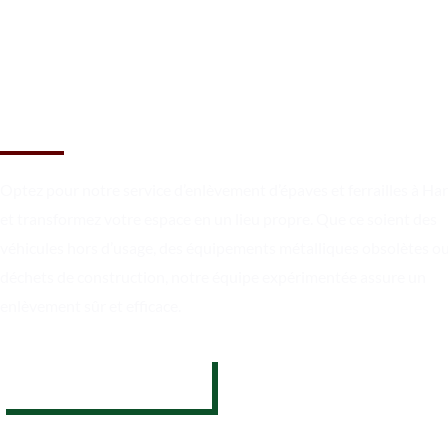
Libérez votre espace en toute
simplicité à Hargeville
Optez pour notre service d’enlèvement d’épaves et ferrailles à Har
et transformez votre espace en un lieu propre. Que ce soient des
véhicules hors d’usage, des équipements métalliques obsolètes o
déchets de construction, notre équipe expérimentée assure un
enlèvement sûr et efficace.
07 62 26 31 94