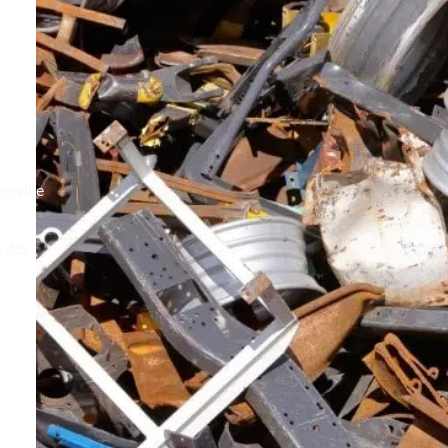
geville
u des