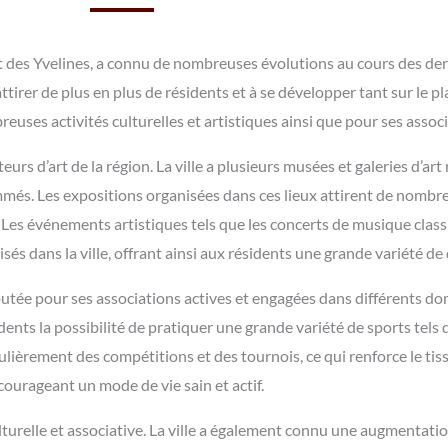
ent des Yvelines, a connu de nombreuses évolutions au cours des de
 attirer de plus en plus de résidents et à se développer tant sur le pl
euses activités culturelles et artistiques ainsi que pour ses asso
teurs d’art de la région. La ville a plusieurs musées et galeries d’a
més. Les expositions organisées dans ces lieux attirent de nombre
. Les événements artistiques tels que les concerts de musique class
és dans la ville, offrant ainsi aux résidents une grande variété de
éputée pour ses associations actives et engagées dans différents do
ents la possibilité de pratiquer une grande variété de sports tels qu
gulièrement des compétitions et des tournois, ce qui renforce le ti
courageant un mode de vie sain et actif.
ulturelle et associative. La ville a également connu une augmentati