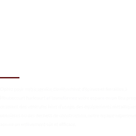
Libérez votre espace en toute
simplicité à Heubecourt
haricourt
Optez pour notre service d’enlèvement d’épaves et ferrailles à
Heubecourt haricourt et transformez votre espace en un lieu pro
ce soient des véhicules hors d’usage, des équipements métallique
obsolètes ou des déchets de construction, notre équipe expérime
assure un enlèvement sûr et efficace.