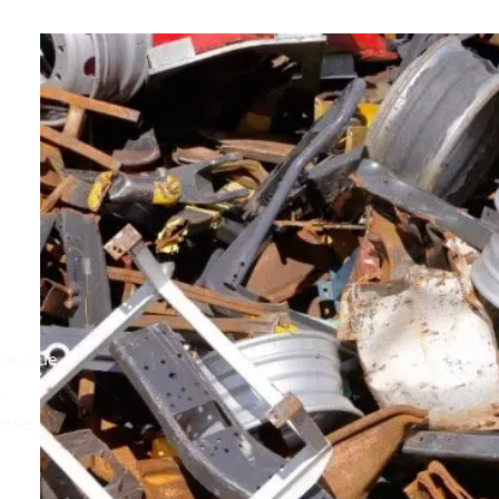
pre. Que
s
ntée