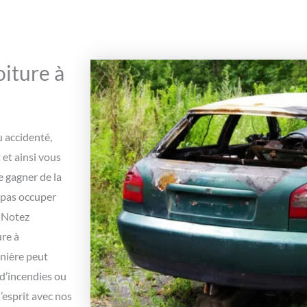
iture à
u accidenté,
et ainsi vous
 gagner de la
 pas occuper
. Notez
ure à
nière peut
 d’incendies ou
’esprit avec nos