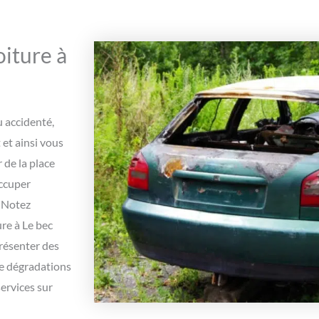
iture à
u accidenté,
et ainsi vous
 de la place
occuper
. Notez
re à Le bec
résenter des
de dégradations
ervices sur