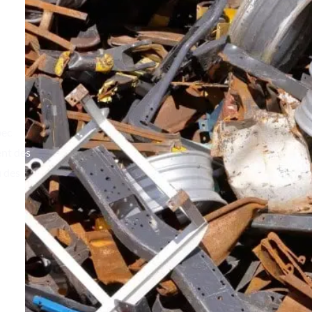
bec
ent des
u des