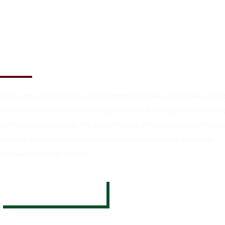
Libérez votre espace en toute
simplicité à Le bec thomas
Optez pour notre service d’enlèvement d’épaves et ferrailles à Le 
thomas et transformez votre espace en un lieu propre. Que ce soi
véhicules hors d’usage, des équipements métalliques obsolètes o
déchets de construction, notre équipe expérimentée assure un
enlèvement sûr et efficace.
07 62 26 31 94