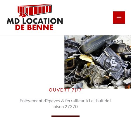
Aller
au
contenu
OUVERT 7j/7
Enlèvement d'épaves & ferrailleur à Le thuit de l
oison 27370