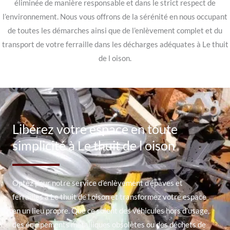
éliminée de manière responsable et dans le strict respect de
l’environnement. Nous vous offrons de la sérénité en nous occupant
de toutes les démarches ainsi que de l’enlèvement complet et du
transport de votre ferraille dans les décharges adéquates à Le thuit
de l oison.
Libérez votre espace en toute
simplicité à Le thuit de l oison
Optez pour notre service d’enlèvement d’épaves et
ferrailles à Le thuit de l oison et transformez votre espace
en un lieu propre. Que ce soient des véhicules hors d’usage,
des équipements métalliques obsolètes ou des déchets de