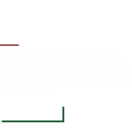
Libérez votre espace en toute
simplicité à Magnanville
Optez pour notre service d’enlèvement d’épaves et ferrailles à
Magnanville et transformez votre espace en un lieu propre. Que c
des véhicules hors d’usage, des équipements métalliques obsolèt
des déchets de construction, notre équipe expérimentée assure u
enlèvement sûr et efficace.
07 62 26 31 94