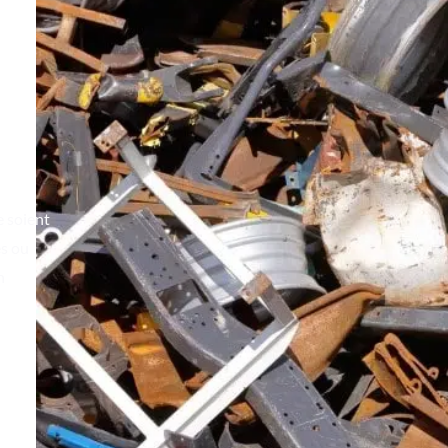
e soient
es ou
n