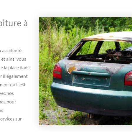
iture à
u accidenté,
et ainsi vous
e la place dans
r illégalement
ment qu’il est
vec nos
ues pour
ns
ervices sur