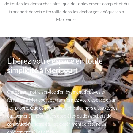
de toutes les démarches ainsi que de l’enlèvement complet et du
transport de votre ferraille dans les décharges adéquates à
Mericourt.
Libérez votre espace en toute
simplicité à Mericourt
Optez pour notre service d’enlèvement d’épaves et
ferrailles à Mericourt et transformez votre espace en un
lieu propre. Que ce soient des véhicules hors d’usage, des
équipements métalliques obsolètes ou des déchets de
construction, notre équipe expérimentée assure un
enlèvement sûr et efficace.