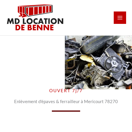
Aller
au
contenu
OUVERT 7j/7
Enlèvement d'épaves & ferrailleur à Mericourt 78270