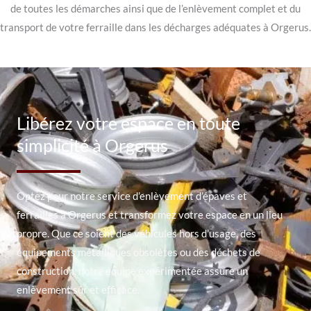
de toutes les démarches ainsi que de l’enlèvement complet et du
transport de votre ferraille dans les décharges adéquates à Orgerus.
Libérez votre espace en toute
simplicité à Orgerus
Optez pour notre service d’enlèvement d’épaves et
ferrailles à Orgerus et transformez votre espace en un lieu
propre. Que ce soient des véhicules hors d’usage, des
équipements métalliques obsolètes ou des déchets de
construction, notre équipe expérimentée assure un
enlèvement sûr et efficace.