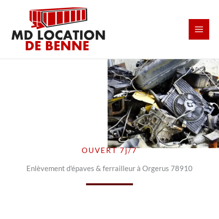
Aller
au
contenu
OUVERT 7j/7
Enlèvement d'épaves & ferrailleur à Orgerus 78910