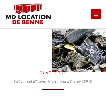
Aller
au
contenu
OUVERT 7j/7
Enlèvement d'épaves & ferrailleur à Osmoy 78910