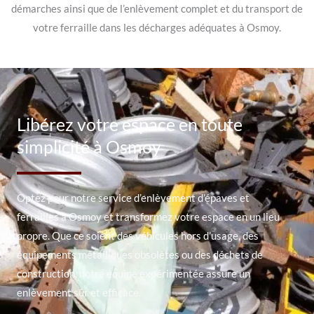
démarches ainsi que de l’enlèvement complet et du transport de
votre ferraille dans les décharges adéquates à Osmoy.
Libérez votre espace en toute
simplicité à Osmoy
Optez pour notre service d’enlèvement d’épaves et
ferrailles à Osmoy et transformez votre espace en un lieu
propre. Que ce soient des véhicules hors d’usage, des
équipements métalliques obsolètes ou des déchets de
construction, notre équipe expérimentée assure un
enlèvement sûr et efficace.