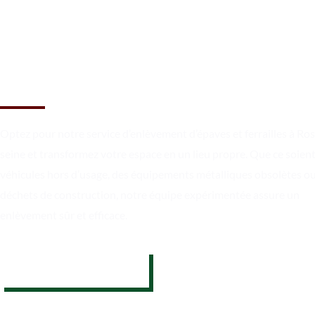
Libérez votre espace en toute
simplicité à Rosny sur seine
Optez pour notre service d’enlèvement d’épaves et ferrailles à Ro
seine et transformez votre espace en un lieu propre. Que ce soien
véhicules hors d’usage, des équipements métalliques obsolètes o
déchets de construction, notre équipe expérimentée assure un
enlèvement sûr et efficace.
07 62 26 31 94