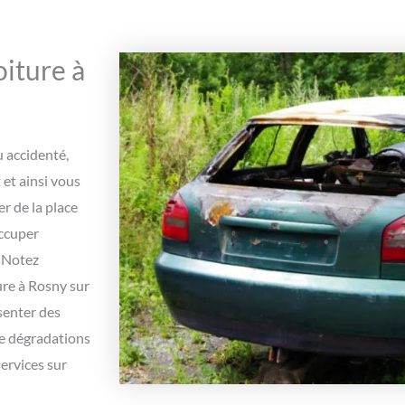
iture à
u accidenté,
et ainsi vous
r de la place
occuper
. Notez
ure à Rosny sur
senter des
de dégradations
ervices sur