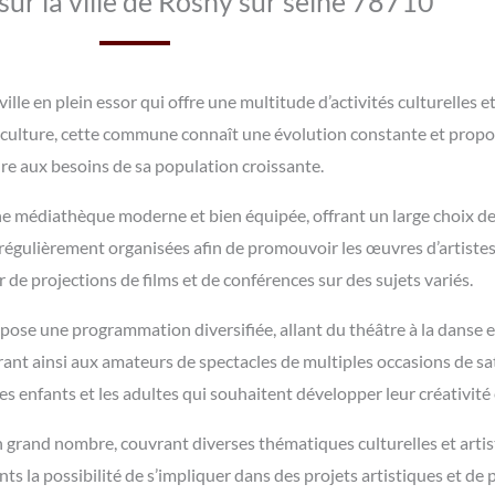
sur la ville de Rosny sur seine 78710
lle en plein essor qui offre une multitude d’activités culturelles e
a culture, cette commune connaît une évolution constante et pro
e aux besoins de sa population croissante.
une médiathèque moderne et bien équipée, offrant un large choix de 
 régulièrement organisées afin de promouvoir les œuvres d’artistes
de projections de films et de conférences sur des sujets variés.
ose une programmation diversifiée, allant du théâtre à la danse 
ant ainsi aux amateurs de spectacles de multiples occasions de sati
s enfants et les adultes qui souhaitent développer leur créativité e
 grand nombre, couvrant diverses thématiques culturelles et artis
ts la possibilité de s’impliquer dans des projets artistiques et de 