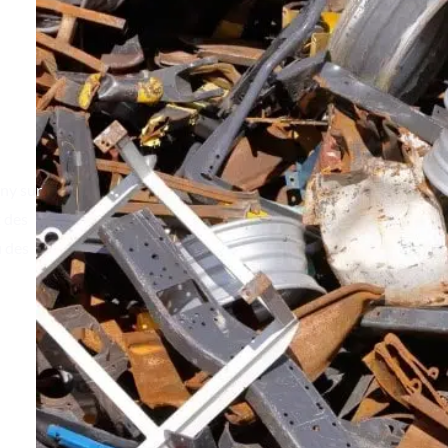
sny sur
t des
u des