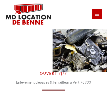
Aller
au
contenu
OUVERT 7j/7
Enlèvement d'épaves & ferrailleur à Vert 78930