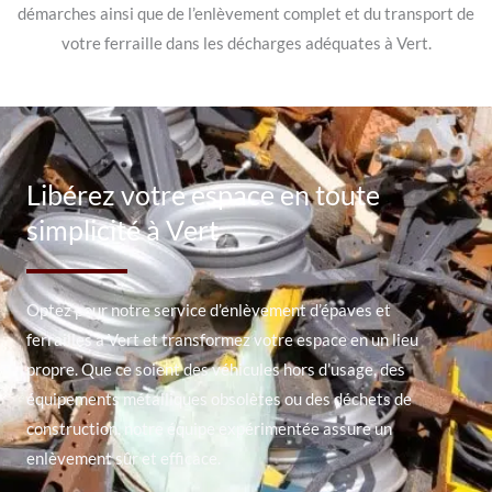
démarches ainsi que de l’enlèvement complet et du transport de
votre ferraille dans les décharges adéquates à Vert.
Libérez votre espace en toute
simplicité à Vert
Optez pour notre service d’enlèvement d’épaves et
ferrailles à Vert et transformez votre espace en un lieu
propre. Que ce soient des véhicules hors d’usage, des
équipements métalliques obsolètes ou des déchets de
construction, notre équipe expérimentée assure un
enlèvement sûr et efficace.