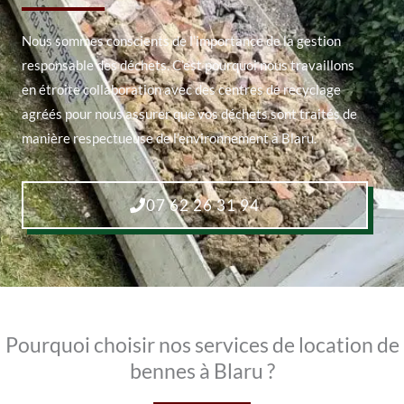
Nous sommes conscients de l’importance de la gestion
responsable des déchets. C’est pourquoi nous travaillons
en étroite collaboration avec des centres de recyclage
agréés pour nous assurer que vos déchets sont traités de
manière respectueuse de l’environnement à Blaru.
07 62 26 31 94
Pourquoi choisir nos services de location de
bennes à Blaru ?