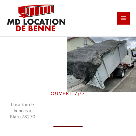
Aller
au
contenu
OUVERT 7j/7
Location de
bennes à
Blaru 78270